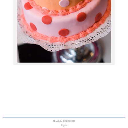
2611832
bezoekers
login