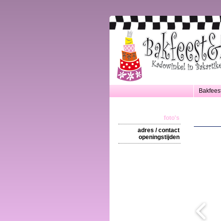
Bakfees
foto's
adres / contact
openingstijden