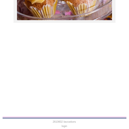
2610602
bezoekers
login