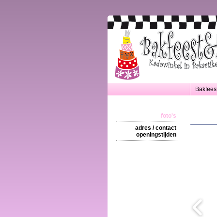
Bakfees
foto's
adres / contact
openingstijden